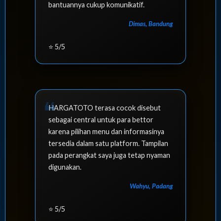
bantuannya cukup komunikatif.
Dimas, Bandung
⭐ 5/5
HARGATOTO terasa cocok disebut
sebagai central untuk para bettor
karena pilihan menu dan informasinya
tersedia dalam satu platform. Tampilan
pada perangkat saya juga tetap nyaman
digunakan.
Wahyu, Padang
⭐ 5/5