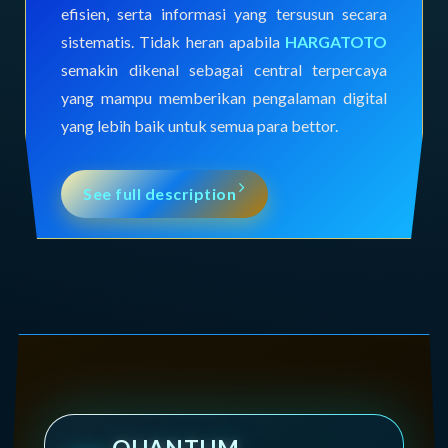
efisien, serta informasi yang tersusun secara
sistematis. Tidak heran apabila
HARGATOTO
semakin dikenal sebagai central terpercaya
yang mampu memberikan pengalaman digital
yang lebih baik untuk semua para bettor.
See full description