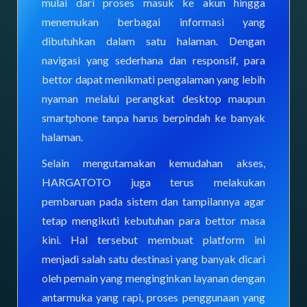
mulai dari proses masuk ke akun hingga
menemukan berbagai informasi yang
dibutuhkan dalam satu halaman. Dengan
navigasi yang sederhana dan responsif, para
bettor dapat menikmati pengalaman yang lebih
nyaman melalui perangkat desktop maupun
smartphone tanpa harus berpindah ke banyak
halaman.
Selain mengutamakan kemudahan akses,
HARGATOTO juga terus melakukan
pembaruan pada sistem dan tampilannya agar
tetap mengikuti kebutuhan para bettor masa
kini. Hal tersebut membuat platform ini
menjadi salah satu destinasi yang banyak dicari
oleh pemain yang menginginkan layanan dengan
antarmuka yang rapi, proses penggunaan yang